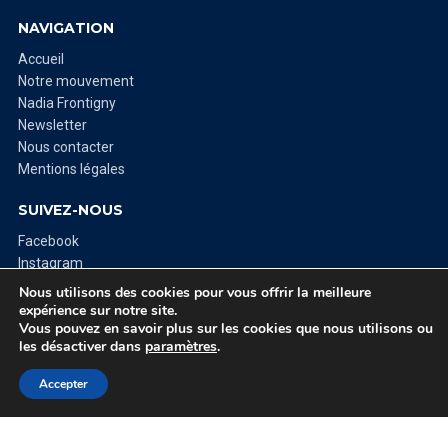
NAVIGATION
Accueil
Notre mouvement
Nadia Frontigny
Newsletter
Nous contacter
Mentions légales
SUIVEZ-NOUS
Facebook
Instagram
Nous rejoindre
Nous utilisons des cookies pour vous offrir la meilleure
expérience sur notre site.
Vous pouvez en savoir plus sur les cookies que nous utilisons ou
les désactiver dans
paramètres
.
COLOMBES C'EST VOUS - COLLECTIF DE CITOYENS ENGAGÉS POUR LA
VILLE DE COLOMBES
Accepter